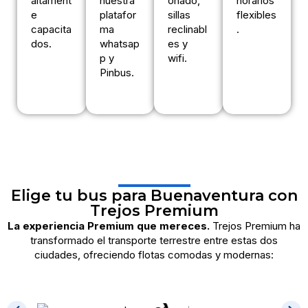
altament
nuestra
onado,
horarios
e
platafor
sillas
flexibles
capacita
ma
reclinabl
.
dos.
whatsap
es y
p y
wifi.
Pinbus.
Elige tu bus para Buenaventura con
Trejos Premium
La experiencia Premium que mereces.
Trejos Premium ha
transformado el transporte terrestre entre estas dos
ciudades, ofreciendo flotas comodas y modernas: