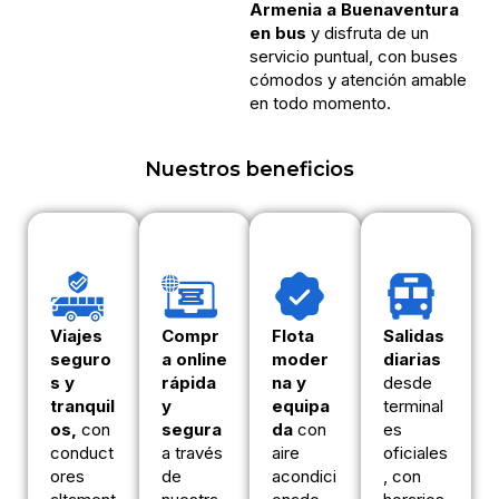
Armenia a Buenaventura
en bus
y disfruta de un
servicio puntual, con buses
cómodos y atención amable
en todo momento.
Nuestros beneficios
Viajes
Compr
Flota
Salidas
seguro
a online
moder
diarias
s y
rápida
na y
desde
tranquil
y
equipa
terminal
os,
con
segura
da
con
es
conduct
a través
aire
oficiales
ores
de
acondici
, con