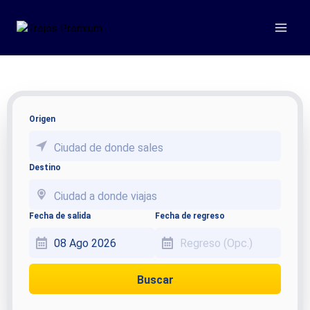
Manizales Cali Bus: confort,
seguridad y puntualidad con
Trejos Premium
Origen
Ciudad de donde sales
Destino
Ciudad a donde viajas
Fecha de salida
Fecha de regreso
Buscar