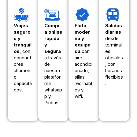
Viajes
Compr
Flota
Salidas
seguro
a online
moder
diarias
s y
rápida
na y
desde
tranquil
y
equipa
terminal
os,
con
segura
da
con
es
conduct
a través
aire
oficiales
ores
de
acondici
, con
altament
nuestra
onado,
horarios
e
platafor
sillas
flexibles
capacita
ma
reclinabl
.
dos.
whatsap
es y
p y
wifi.
Pinbus.